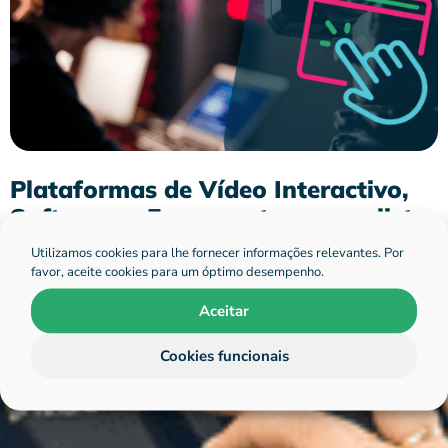
Plataformas de Vídeo Interactivo,
Software e Ferramentas numa lista
abrangente
Utilizamos cookies para lhe fornecer informações relevantes. Por
favor, aceite cookies para um óptimo desempenho.
There are many interactive video software platforms
available. Let us help you find out which one suits you best.
Aceitar
Cookies funcionais
hihaho
11 Dezembro 2022