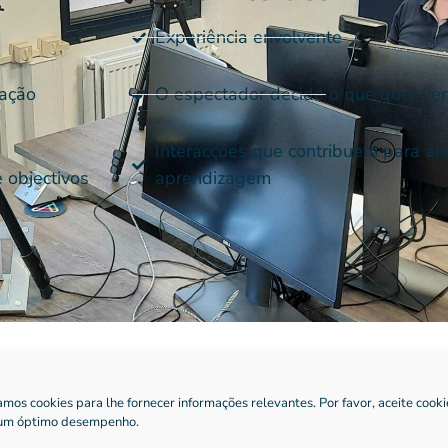
Experiência envolvente
mação
O espectador decide o que quer ver
Interacções que contribuem para alc
 objectivos
aprendizagem
zamos cookies para lhe fornecer informações relevantes. Por favor, aceite cooki
ar vídeos interactivos?
um óptimo desempenho.