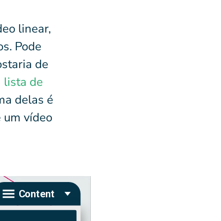
eo linear,
os. Pode
ostaria de
a
lista de
ma delas é
e um vídeo