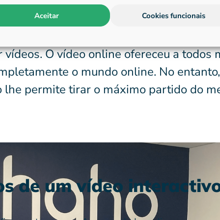
Aceitar
Cookies funcionais
nimento, marketing ou educação online, é
ompreensível, porque mais de 80% do trá
r vídeos. O vídeo online ofereceu a todos 
ompletamente o mundo online. No entanto,
ão lhe permite tirar o máximo partido do me
os de um vídeo interactiv