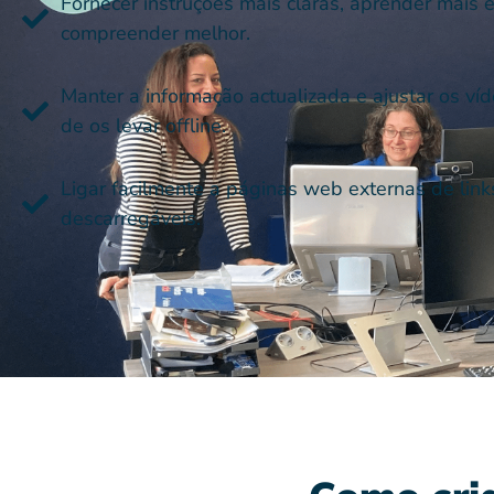
Fornecer instruções mais claras, aprender mais 
compreender melhor.
Manter a informação actualizada e ajustar os ví
de os levar offline.
Ligar facilmente a páginas web externas de link
descarregáveis.