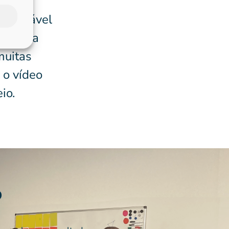
 provável
fego na
muitas
 o vídeo
io.
o