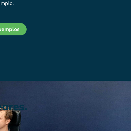
emplo.
exemplos
eares.