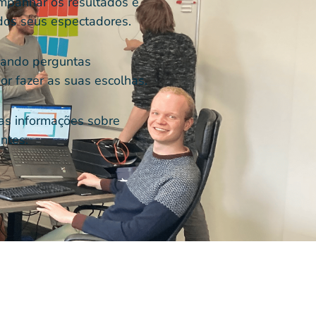
mpanhar os resultados e
dos seus espectadores.
onando perguntas
or fazer as suas escolhas.
as informações sobre
entes.