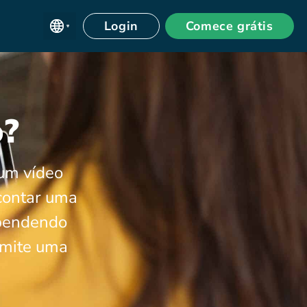
Login
Comece grátis
o?
 um vídeo
 contar uma
ependendo
rmite uma