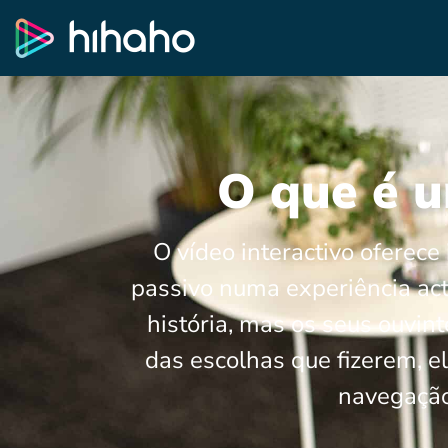
O que é u
O vídeo interactivo oferece
passivo numa experiência act
história, mas os seus ouvin
das escolhas que fizerem, e
navegação