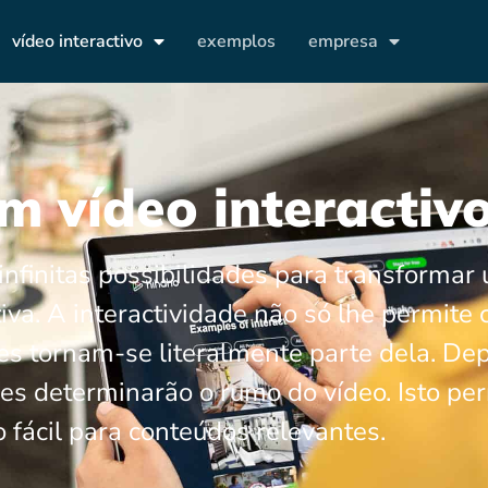
vídeo interactivo
exemplos
empresa
m vídeo interactiv
 infinitas possibilidades para transformar
iva. A interactividade não só lhe permite
tes tornam-se literalmente parte dela. D
les determinarão o rumo do vídeo. Isto pe
 fácil para conteúdos relevantes.