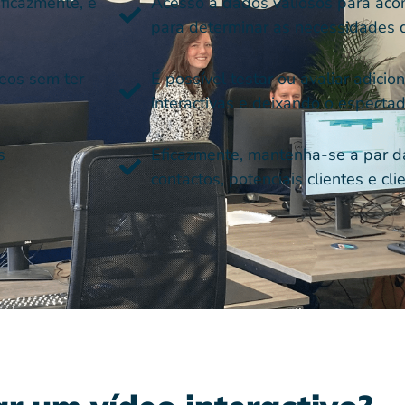
eficazmente, e
Acesso a dados valiosos para aco
para determinar as necessidades 
deos sem ter
É possível testar ou avaliar adici
interactivas e deixando o espectad
s
Eficazmente, mantenha-se a par d
contactos, potenciais clientes e cli