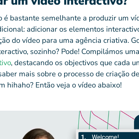
r um vídeo interactivo?
o é bastante semelhante a produzir um víd
cional: adicionar os elementos interactiv
ção do vídeo para uma agência criativa. G
interactivo, sozinho? Pode! Compilámos um
tivo
, destacando os objectivos que cada u
saber mais sobre o processo de criação d
om hihaho? Então veja o vídeo abaixo!