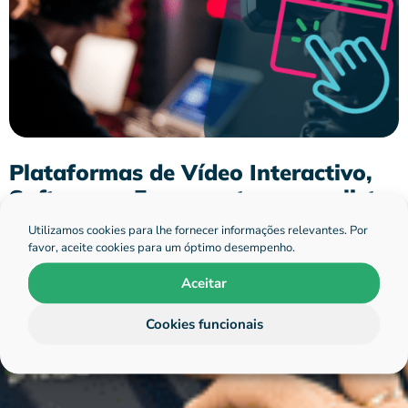
Plataformas de Vídeo Interactivo,
Software e Ferramentas numa lista
abrangente
Utilizamos cookies para lhe fornecer informações relevantes. Por
favor, aceite cookies para um óptimo desempenho.
There are many interactive video software platforms
available. Let us help you find out which one suits you best.
Aceitar
Cookies funcionais
hihaho
11 Dezembro 2022