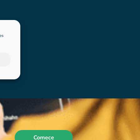
es
Comece