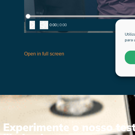
Utili
para 
Open in full screen
Experimente o nosso test