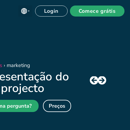
Login
Comece grátis
s
›
marketing
esentação do
 projecto
ma pergunta?
Preços