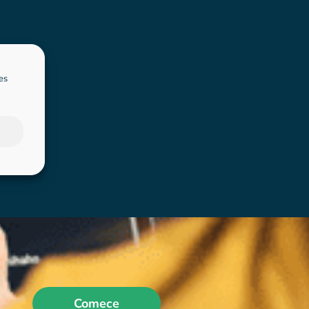
es
Comece