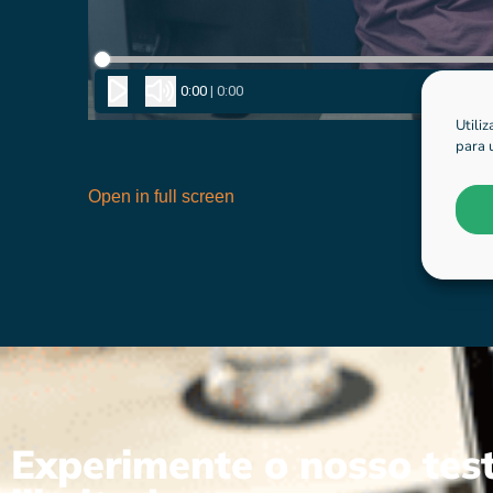
Utili
para 
Open in full screen
Experimente o nosso test