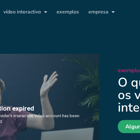
vídeo interactivo
exemplos
empresa
exemplo
O q
os 
inte
Algu