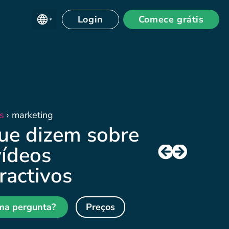
Login
Comece grátis
s
›
marketing
ue dizem sobre
vídeos
ractivos
ma pergunta?
Preços